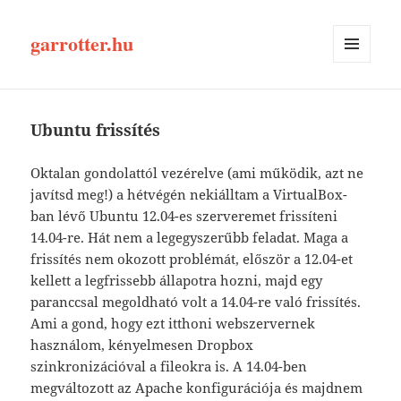
garrotter.hu
MENÜ
ÉS
WIDGETEK
Ubuntu frissítés
Oktalan gondolattól vezérelve (ami működik, azt ne
javítsd meg!) a hétvégén nekiálltam a VirtualBox-
ban lévő Ubuntu 12.04-es szerveremet frissíteni
14.04-re. Hát nem a legegyszerűbb feladat. Maga a
frissítés nem okozott problémát, először a 12.04-et
kellett a legfrissebb állapotra hozni, majd egy
paranccsal megoldható volt a 14.04-re való frissítés.
Ami a gond, hogy ezt itthoni webszervernek
használom, kényelmesen Dropbox
szinkronizációval a fileokra is. A 14.04-ben
megváltozott az Apache konfigurációja és majdnem