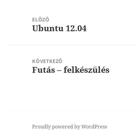
Bejegyzés
navigáció
ELŐZŐ
Ubuntu 12.04
Korábbi
bejegyzések:
KÖVETKEZŐ
Futás – felkészülés
Következő
bejegyzések:
Proudly powered by WordPress