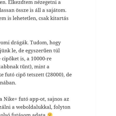
sen. Elkezdtem nézegetni a
assan össze is áll a sajátom.
m is lehetetlen, csak kitartás
aromi drágák. Tudom, hogy
jünk le, de egyszerűen túl
cipőket is, a 10000-re
zabbnak tűnt), mint a
 futó cipő tetszett (28000), de
anában.
 Nike+ futó app-ot, sajnos az
izálni a weboldalukkal, folyton
 utolsó futásom adata