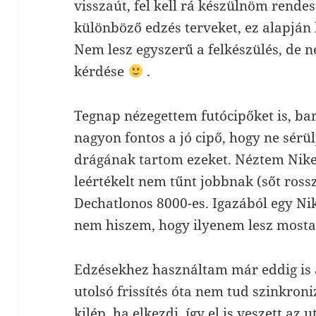
visszaút, fel kell rá készülnöm rende
különböző edzés terveket, ez alapján l
Nem lesz egyszerű a felkészülés, de ne
kérdése
.
Tegnap nézegettem futócipőket is, b
nagyon fontos a jó cipő, hogy ne sérül
drágának tartom ezeket. Néztem Nike 
leértékelt nem tűnt jobbnak (sőt ross
Dechatlonos 8000-es. Igazából egy Nike
nem hiszem, hogy ilyenem lesz most
Edzésekhez használtam már eddig is a
utolsó frissítés óta nem tud szinkron
kilép, ha elkezdi, így el is veszett az