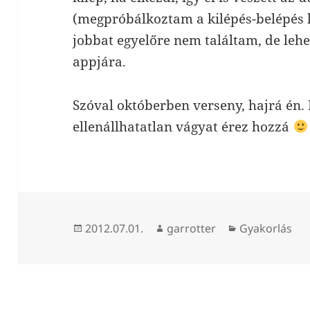
(megpróbálkoztam a kilépés-belépés 
jobbat egyelőre nem találtam, de lehe
appjára.
Szóval októberben verseny, hajrá én. 
ellenállhatatlan vágyat érez hozzá
Közzétéve
Szerző
Kategória
2012.07.01.
garrotter
Gyakorlás