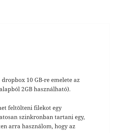
 a dropbox 10 GB-re emelete az
(alapból 2GB használható).
t feltölteni filekot egy
atosan szinkronban tartani egy,
tten arra használom, hogy az