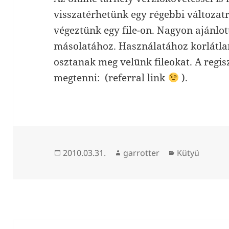
visszatérhetünk egy régebbi változat
végeztünk egy file-on. Nagyon ajánlot
másolatához. Használatához korlátlan 
osztanak meg velünk fileokat. A regisz
megtenni: (referral link
).
Közzétéve
Szerző
Kategória
2010.03.31.
garrotter
Kütyü
Bejegyzés