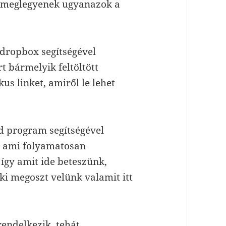
s meglegyenek ugyanazok a
 dropbox segítségével
rt bármelyik feltöltött
us linket, amiről le lehet
éd program segítségével
n ami folyamatosan
 így amit ide beteszünk,
aki megoszt velünk valamit itt
rendelkezik, tehát