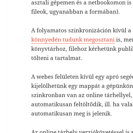
asztali gépemen és a netbookomon i
fileok, ugyanabban a formában).
A folyamatos szinkronizáción kívül a
könnyedén tudunk megosztani
is, me
könyvtárhoz, filehoz kérhetünk publik
tölteni a tartalmat.
A webes felületen kívül egy apró seg
kijelölhetünk egy mappát a gépünkö
szinkronban van az online tárhellyel,
automatikusan feltöltődik, ill. ha val
automatikusan meg is jelenik.
Az online tárhely verziókövetéssel is 