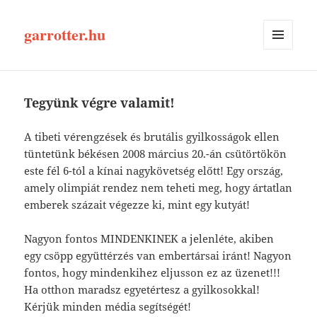
garrotter.hu
MENÜ
ÉS
WIDGETEK
Tegyünk végre valamit!
A tibeti vérengzések és brutális gyilkosságok ellen
tüntetünk békésen 2008 március 20.-án csütörtökön
este fél 6-tól a kínai nagykövetség előtt! Egy ország,
amely olimpiát rendez nem teheti meg, hogy ártatlan
emberek százait végezze ki, mint egy kutyát!
Nagyon fontos MINDENKINEK a jelenléte, akiben
egy csöpp együttérzés van embertársai iránt! Nagyon
fontos, hogy mindenkihez eljusson ez az üzenet!!!
Ha otthon maradsz egyetértesz a gyilkosokkal!
Kérjük minden média segítségét!