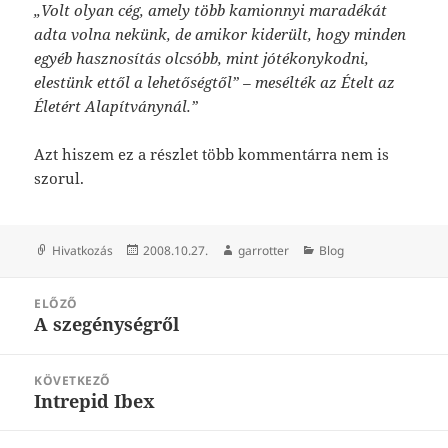
„Volt olyan cég, amely több kamionnyi maradékát
adta volna nekünk, de amikor kiderült, hogy minden
egyéb hasznosítás olcsóbb, mint jótékonykodni,
elestünk ettől a lehetőségtől” – mesélték az Ételt az
Életért Alapítványnál.”
Azt hiszem ez a részlet több kommentárra nem is
szorul.
Forma
Közzétéve
Szerző
Kategória
Hivatkozás
2008.10.27.
garrotter
Blog
Bejegyzés
ELŐZŐ
navigáció
A szegénységről
Korábbi
bejegyzések:
KÖVETKEZŐ
Intrepid Ibex
Következő
bejegyzések: