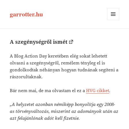
garrotter.hu
MENÜ
ÉS
WIDGETEK
A szegénységről ismét
A Blog Action Day keretében elég sokat lehetett
olvasni a szegénységről, remélem tényleg el is
gondolkodtak néhányan hogyan tudnának segíteni a
rászorultaknak.
Bár nem mai, de ma olvastam el ez a
HVG cikket
.
„A helyzetet azonban némiképp bonyolítja egy 2008-
as törvényváltozás, miszerint az adományok után az
azt felajánlónak adót kell fizetnie.