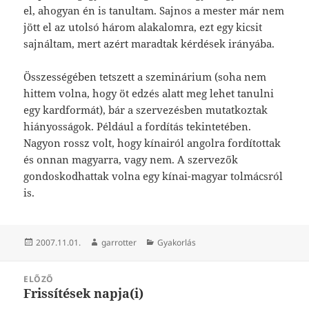
el, ahogyan én is tanultam. Sajnos a mester már nem
jött el az utolsó három alakalomra, ezt egy kicsit
sajnáltam, mert azért maradtak kérdések irányába.
Összességében tetszett a szeminárium (soha nem
hittem volna, hogy öt edzés alatt meg lehet tanulni
egy kardformát), bár a szervezésben mutatkoztak
hiányosságok. Például a fordítás tekintetében.
Nagyon rossz volt, hogy kínairól angolra fordítottak
és onnan magyarra, vagy nem. A szervezők
gondoskodhattak volna egy kínai-magyar tolmácsról
is.
Közzétéve
Szerző
Kategória
2007.11.01.
garrotter
Gyakorlás
Bejegyzés
ELŐZŐ
navigáció
Frissítések napja(i)
Korábbi