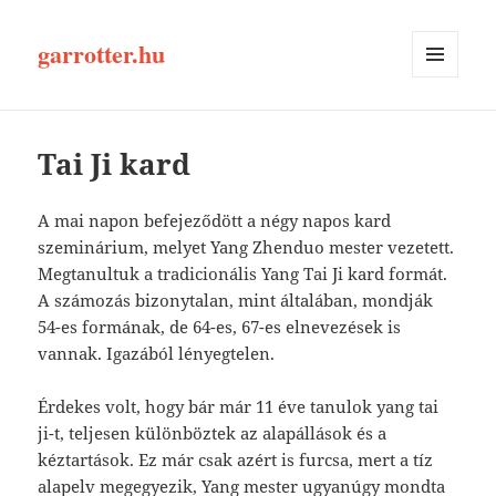
garrotter.hu
MENÜ
ÉS
WIDGETEK
Tai Ji kard
A mai napon befejeződött a négy napos kard
szeminárium, melyet Yang Zhenduo mester vezetett.
Megtanultuk a tradicionális Yang Tai Ji kard formát.
A számozás bizonytalan, mint általában, mondják
54-es formának, de 64-es, 67-es elnevezések is
vannak. Igazából lényegtelen.
Érdekes volt, hogy bár már 11 éve tanulok yang tai
ji-t, teljesen különböztek az alapállások és a
kéztartások. Ez már csak azért is furcsa, mert a tíz
alapelv megegyezik, Yang mester ugyanúgy mondta