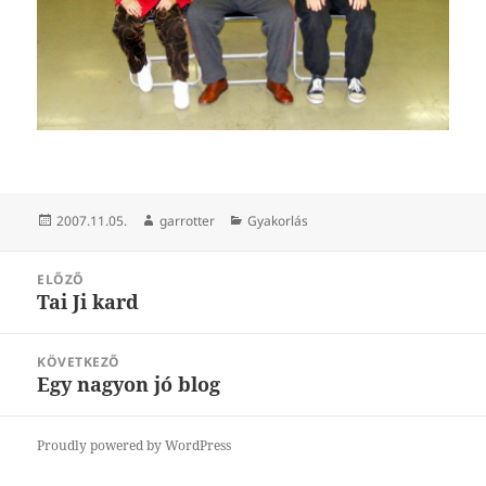
Közzétéve
Szerző
Kategória
2007.11.05.
garrotter
Gyakorlás
Bejegyzés
ELŐZŐ
navigáció
Tai Ji kard
Korábbi
bejegyzések:
KÖVETKEZŐ
Egy nagyon jó blog
Következő
bejegyzések:
Proudly powered by WordPress