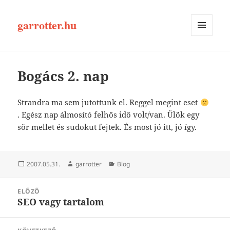
garrotter.hu
MENÜ
ÉS
WIDGETEK
Bogács 2. nap
Strandra ma sem jutottunk el. Reggel megint eset
. Egész nap álmosító felhős idő volt/van. Ülök egy
sör mellet és sudokut fejtek. És most jó itt, jó így.
Közzétéve
Szerző
Kategória
2007.05.31.
garrotter
Blog
Bejegyzés
ELŐZŐ
navigáció
SEO vagy tartalom
Korábbi
bejegyzések: