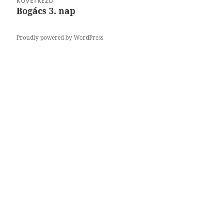
KÖVETKEZŐ
Bogács 3. nap
Következő
bejegyzések:
Proudly powered by WordPress