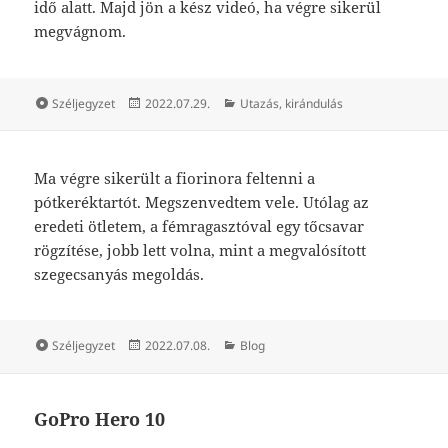
idő alatt. Majd jön a kész videó, ha végre sikerül
megvágnom.
Forma
Közzétéve
Kategória
Széljegyzet
2022.07.29.
Utazás, kirándulás
Ma végre sikerült a fiorinora feltenni a
pótkeréktartót. Megszenvedtem vele. Utólag az
eredeti ötletem, a fémragasztóval egy tőcsavar
rögzítése, jobb lett volna, mint a megvalósított
szegecsanyás megoldás.
Forma
Közzétéve
Kategória
Széljegyzet
2022.07.08.
Blog
GoPro Hero 10