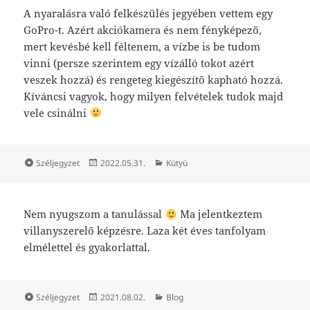
A nyaralásra való felkészülés jegyében vettem egy
GoPro-t. Azért akciókamera és nem fényképező,
mert kevésbé kell féltenem, a vízbe is be tudom
vinni (persze szerintem egy vízálló tokot azért
veszek hozzá) és rengeteg kiegészítő kapható hozzá.
Kíváncsi vagyok, hogy milyen felvételek tudok majd
vele csinálni
Forma
Közzétéve
Kategória
Széljegyzet
2022.05.31.
Kütyü
Nem nyugszom a tanulással
Ma jelentkeztem
villanyszerelő képzésre. Laza két éves tanfolyam
elmélettel és gyakorlattal.
Forma
Közzétéve
Kategória
Széljegyzet
2021.08.02.
Blog