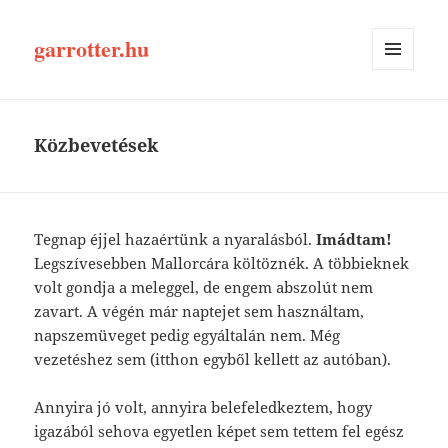
garrotter.hu
MENÜ
ÉS
WIDGETEK
Közbevetések
Tegnap éjjel hazaértünk a nyaralásból.
Imádtam!
Legszívesebben Mallorcára költöznék. A többieknek
volt gondja a meleggel, de engem abszolút nem
zavart. A végén már naptejet sem használtam,
napszemüveget pedig egyáltalán nem. Még
vezetéshez sem (itthon egyből kellett az autóban).
Annyira jó volt, annyira belefeledkeztem, hogy
igazából sehova egyetlen képet sem tettem fel egész