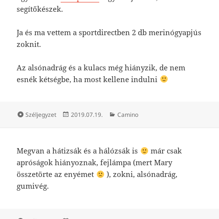
segítőkészek.
Ja és ma vettem a sportdirectben 2 db merinógyapjús
zoknit.
Az alsónadrág és a kulacs még hiányzik, de nem
esnék kétségbe, ha most kellene indulni
Forma
Közzétéve
Kategória
Széljegyzet
2019.07.19.
Camino
Megvan a hátizsák és a hálózsák is
már csak
apróságok hiányoznak, fejlámpa (mert Mary
összetörte az enyémet
), zokni, alsónadrág,
gumivég.