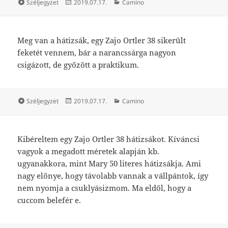
Forma
Közzétéve
Kategória
Széljegyzet
2019.07.17.
Camino
Meg van a hátizsák, egy Zajo Ortler 38 sikerült
feketét vennem, bár a narancssárga nagyon
csigázott, de győzött a praktikum.
Forma
Közzétéve
Kategória
Széljegyzet
2019.07.17.
Camino
Kibéreltem egy Zajo Ortler 38 hátizsákot. Kíváncsi
vagyok a megadott méretek alapján kb.
ugyanakkora, mint Mary 50 literes hátizsákja. Ami
nagy előnye, hogy távolabb vannak a vállpántok, így
nem nyomja a csuklyásizmom. Ma eldől, hogy a
cuccom belefér e.