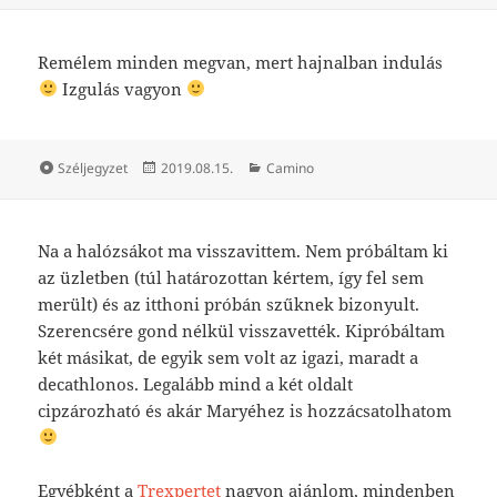
Remélem minden megvan, mert hajnalban indulás
Izgulás vagyon
Forma
Közzétéve
Kategória
Széljegyzet
2019.08.15.
Camino
Na a halózsákot ma visszavittem. Nem próbáltam ki
az üzletben (túl határozottan kértem, így fel sem
merült) és az itthoni próbán szűknek bizonyult.
Szerencsére gond nélkül visszavették. Kipróbáltam
két másikat, de egyik sem volt az igazi, maradt a
decathlonos. Legalább mind a két oldalt
cipzározható és akár Maryéhez is hozzácsatolhatom
Egyébként a
Trexpertet
nagyon ajánlom, mindenben