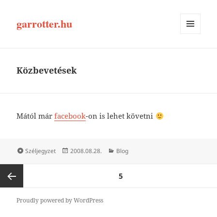
garrotter.hu
MENÜ
ÉS
WIDGETEK
Közbevetések
Mától már
facebook
-on is lehet követni
Forma
Közzétéve
Kategória
Széljegyzet
2008.08.28.
Blog
Bejegyzések
OLDAL
5
lapozása
Előző
Proudly powered by WordPress