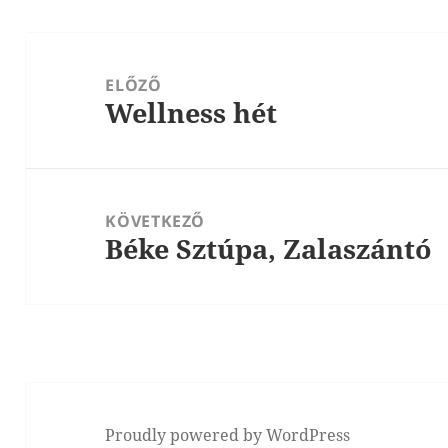
Bejegyzés
navigáció
ELŐZŐ
Wellness hét
Korábbi
bejegyzések:
KÖVETKEZŐ
Béke Sztúpa, Zalaszántó
Következő
bejegyzések:
Proudly powered by WordPress