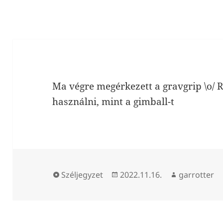
Ma végre megérkezett a gravgrip \o/
használni, mint a gimball-t
Forma
Közzétéve
Szerző
Széljegyzet
2022.11.16.
garrotter