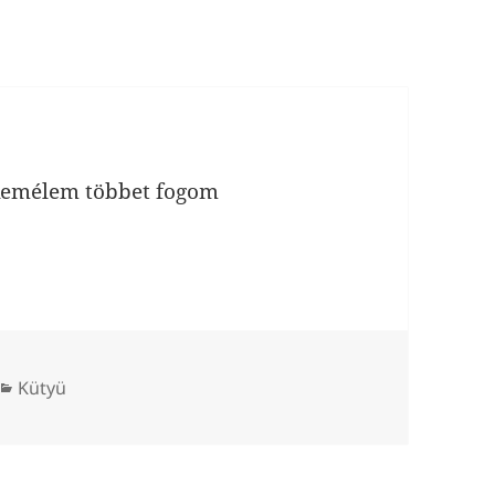
 Remélem többet fogom
Kategória
Kütyü