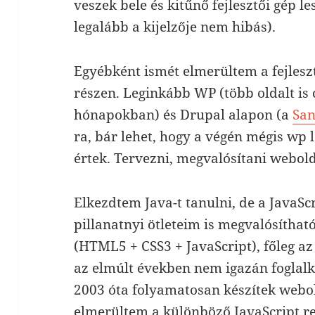
veszek bele és kitűnő fejlesztői gép les
legalább a kijelzője nem hibás).
Egyébként ismét elmerültem a fejlesz
részen. Leginkább WP (több oldalt is 
hónapokban) és Drupal alapon (a
Sa
ra, bár lehet, hogy a végén mégis wp 
értek. Tervezni, megvalósítani webol
Elkezdtem Java-t tanulni, de a JavaScr
pillanatnyi ötleteim is megvalósítha
(HTML5 + CSS3 + JavaScript), főleg a
az elmúlt években nem igazán foglalko
2003 óta folyamatosan készítek webol
elmerültem a különböző JavaScript re