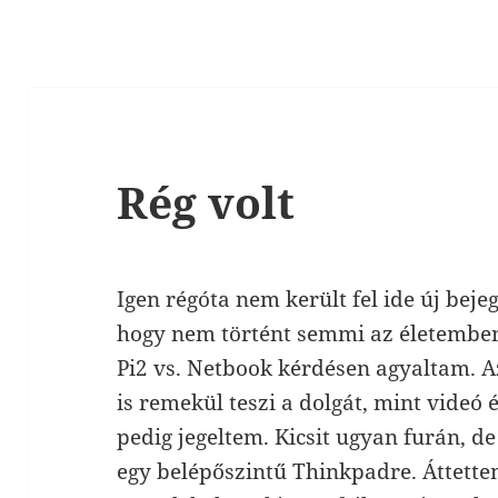
Rég volt
Igen régóta nem került fel ide új be
hogy nem történt semmi az életembe
Pi2 vs. Netbook kérdésen agyaltam. A
is remekül teszi a dolgát, mint videó 
pedig jegeltem. Kicsit ugyan furán, d
egy belépőszintű Thinkpadre. Áttett