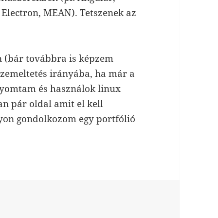
, Electron, MEAN). Tetszenek az
 (bár továbbra is képzem
üzemeltetés irányába, ha már a
nyomtam és használok linux
an pár oldal amit el kell
gyon gondolkozom egy portfólió