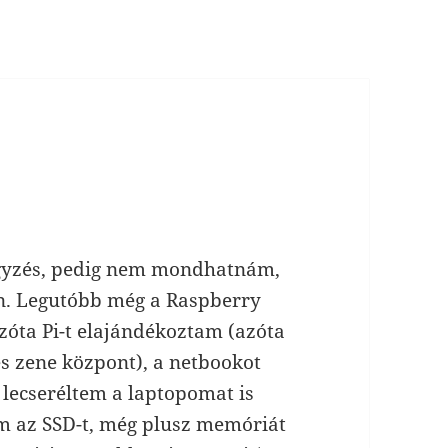
jegyzés, pedig nem mondhatnám,
n. Legutóbb még a Raspberry
zóta Pi-t elajándékoztam (azóta
és zene központ), a netbookot
e lecseréltem a laptopomat is
em az SSD-t, még plusz memóriát