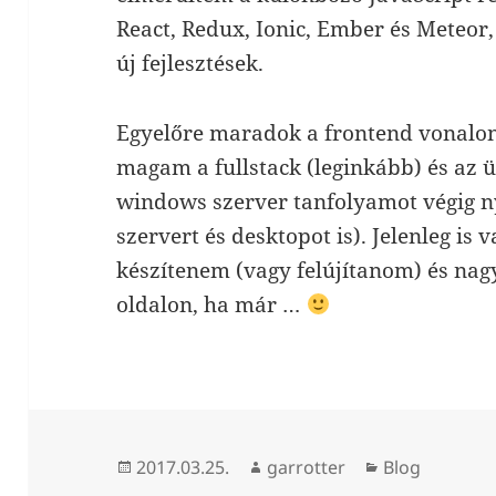
React, Redux, Ionic, Ember és Meteor
új fejlesztések.
Egyelőre maradok a frontend vonalon
magam a fullstack (leginkább) és az 
windows szerver tanfolyamot végig 
szervert és desktopot is). Jelenleg is v
készítenem (vagy felújítanom) és na
oldalon, ha már …
Közzétéve
Szerző
Kategória
2017.03.25.
garrotter
Blog