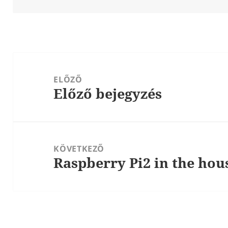
Bejegyzés
navigáció
ELŐZŐ
Előző bejegyzés
Korábbi
bejegyzések:
KÖVETKEZŐ
Raspberry Pi2 in the hou
Következő
bejegyzések: