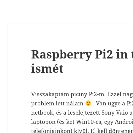
Raspberry Pi2 in 
ismét
Visszakaptam piciny Pi2-m. Ezzel na
problem lett nálam
. Van ugye a Pi
netbook, és a leselejtezett Sony Vaio 
laptopon (és két Win10-es, egy Andro
telefonjainkon) kívül. El kell dönten