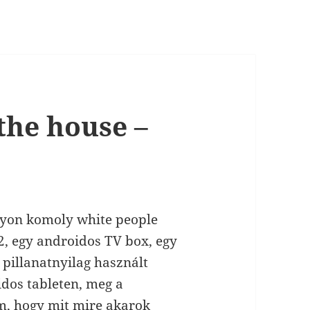
the house –
gyon komoly white people
2, egy androidos TV box, egy
a pillanatnyilag használt
idos tableten, meg a
em, hogy mit mire akarok