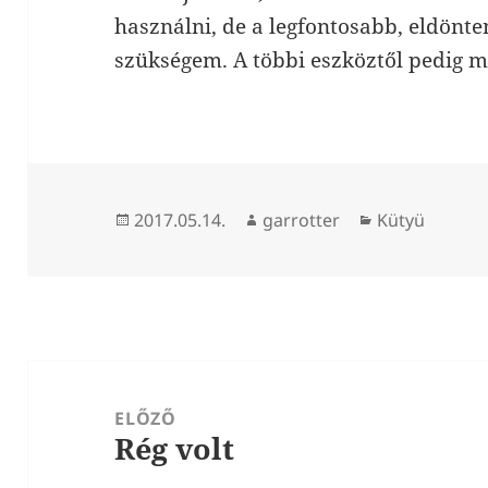
használni, de a legfontosabb, eldönte
szükségem. A többi eszköztől pedig m
Közzétéve
Szerző
Kategória
2017.05.14.
garrotter
Kütyü
Bejegyzés
navigáció
ELŐZŐ
Rég volt
Korábbi
bejegyzések: