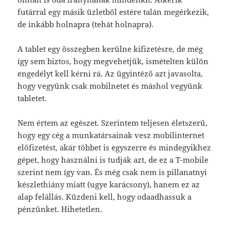
futárral egy másik üzletből estére talán megérkezik,
de inkább holnapra (tehát holnapra).
A tablet egy összegben kerülne kifizetésre, de még
így sem biztos, hogy megvehetjük, ismételten külön
engedélyt kell kérni rá. Az ügyintéző azt javasolta,
hogy vegyünk csak mobilnetet és máshol vegyünk
tabletet.
Nem értem az egészet. Szerintem teljesen életszerű,
hogy egy cég a munkatársainak vesz mobilinternet
előfizetést, akár többet is egyszerre és mindegyikhez
gépet, hogy használni is tudják azt, de ez a T-mobile
szerint nem így van. És még csak nem is pillanatnyi
készlethiány miatt (ugye karácsony), hanem ez az
alap felállás. Küzdeni kell, hogy odaadhassuk a
pénzünket. Hihetetlen.