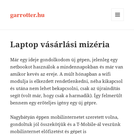
garrotter.hu
MENÜ
ÉS
WIDGETEK
Laptop vásárlási mizéria
Már egy ideje gondolkodom új gépen, jelenleg egy
netbookot használok a mindennapokban és már van
amikor kevés az ereje. A múlt hónapban a wifi
modulja is elkezdett rendetlenkedni, néha kikapcsol
és utána nem lehet bekapcsolni, csak az újraindítás
segít (volt már, hogy csak a harmadik). Így felmerült
bennem egy erőteljes igény egy új gépre.
Nagybátyán éppen mobilinternetet szeretett volna,
gondoltuk jól összekötjük és a T-Mobile-ál veszünk
mobilinternet előfizetést és gépet is