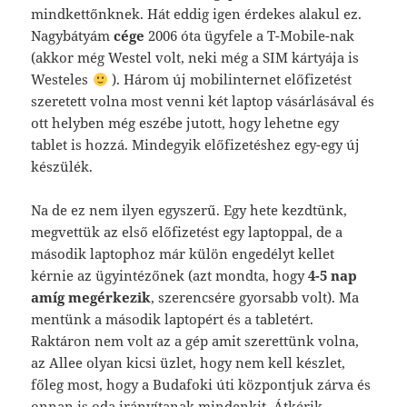
mindkettőnknek. Hát eddig igen érdekes alakul ez.
Nagybátyám
cége
2006 óta ügyfele a T-Mobile-nak
(akkor még Westel volt, neki még a SIM kártyája is
Westeles
). Három új mobilinternet előfizetést
szeretett volna most venni két laptop vásárlásával és
ott helyben még eszébe jutott, hogy lehetne egy
tablet is hozzá. Mindegyik előfizetéshez egy-egy új
készülék.
Na de ez nem ilyen egyszerű. Egy hete kezdtünk,
megvettük az első előfizetést egy laptoppal, de a
második laptophoz már külön engedélyt kellet
kérnie az ügyintézőnek (azt mondta, hogy
4-5 nap
amíg megérkezik
, szerencsére gyorsabb volt). Ma
mentünk a második laptopért és a tabletért.
Raktáron nem volt az a gép amit szerettünk volna,
az Allee olyan kicsi üzlet, hogy nem kell készlet,
főleg most, hogy a Budafoki úti központjuk zárva és
onnan is oda irányítanak mindenkit. Átkérik