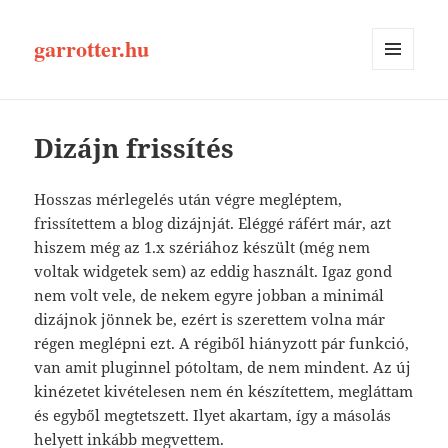
garrotter.hu
MENÜ
ÉS
WIDGETEK
Dizájn frissítés
Hosszas mérlegelés után végre megléptem,
frissítettem a blog dizájnját. Eléggé ráfért már, azt
hiszem még az 1.x szériához készült (még nem
voltak widgetek sem) az eddig használt. Igaz gond
nem volt vele, de nekem egyre jobban a minimál
dizájnok jönnek be, ezért is szerettem volna már
régen meglépni ezt. A régiből hiányzott pár funkció,
van amit pluginnel pótoltam, de nem mindent. Az új
kinézetet kivételesen nem én készítettem, megláttam
és egyből megtetszett. Ilyet akartam, így a másolás
helyett inkább megvettem.