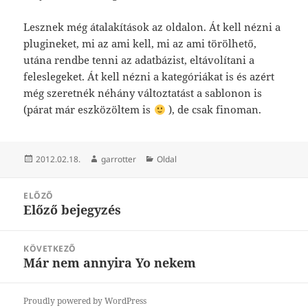
Lesznek még átalakítások az oldalon. Át kell nézni a
plugineket, mi az ami kell, mi az ami törölhető,
utána rendbe tenni az adatbázist, eltávolítani a
feleslegeket. Át kell nézni a kategóriákat is és azért
még szeretnék néhány változtatást a sablonon is
(párat már eszközöltem is
), de csak finoman.
Közzétéve
Szerző
Kategória
2012.02.18.
garrotter
Oldal
Bejegyzés
ELŐZŐ
navigáció
Előző bejegyzés
Korábbi
bejegyzések:
KÖVETKEZŐ
Már nem annyira Yo nekem
Következő
bejegyzések:
Proudly powered by WordPress