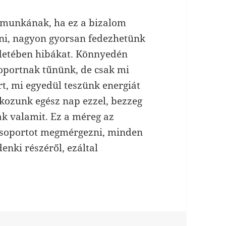
 munkának, ha ez a bizalom
dni, nagyon gyorsan fedezhetünk
detében hibákat. Könnyedén
soportnak tűnünk, de csak mi
rt, mi egyedül teszünk energiát
kozunk egész nap ezzel, bezzeg
ak valamit. Ez a méreg az
 csoportot megmérgezni, minden
enki részéről, ezáltal
.