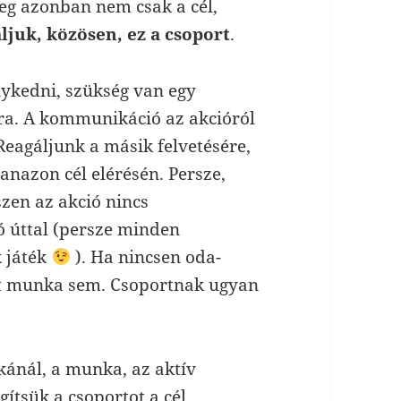
yeg azonban nem csak a cél,
ljuk, közösen, ez a csoport
.
ykedni, szükség van egy
ra. A kommunikáció az akcióról
 Reagáljunk a másik felvetésére,
anazon cél elérésén. Persze,
szen az akció nincs
tó úttal (persze minden
k játék
). Ha nincsen oda-
t munka sem. Csoportnak ugyan
kánál, a munka, az aktív
gítsük a csoportot a cél