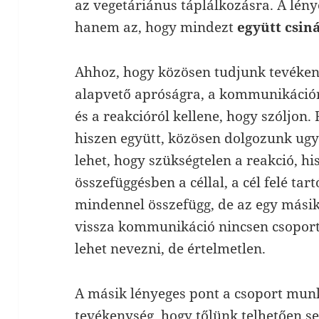
az vegetáriánus táplálkozásra. A lén
hanem az, hogy mindezt
együtt csiná
Ahhoz, hogy közösen tudjunk tevéken
alapvető apróságra, a kommunikáció
és a reakcióról kellene, hogy szóljon.
hiszen együtt, közösen dolgozunk ugy
lehet, hogy szükségtelen a reakció, hi
összefüggésben a céllal, a cél felé tar
mindennel összefügg, de az egy mási
vissza kommunikáció nincsen csopor
lehet nevezni, de értelmetlen.
A másik lényeges pont a csoport mun
tevékenység, hogy tőlünk telhetően se