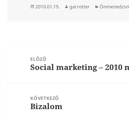
Közzétéve
Szerző
Kategória
2010.01.19.
garrotter
Önmenedzsm
Bejegyzés
navigáció
ELŐZŐ
Social marketing – 2010 
Korábbi
bejegyzések:
KÖVETKEZŐ
Bizalom
Következő
bejegyzések: