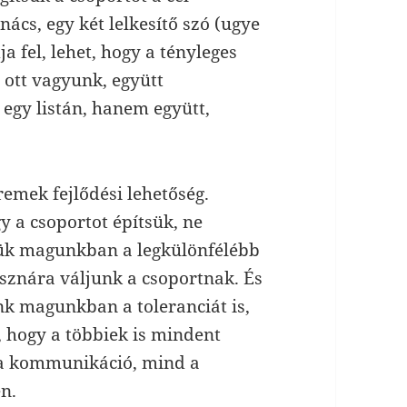
nács, egy két lelkesítő szó (ugye
 fel, lehet, hogy a tényleges
 ott vagyunk, együtt
egy listán, hanem együtt,
emek fejlődési lehetőség.
y a csoportot építsük, ne
zük magunkban a legkülönfélébb
sznára váljunk a csoportnak. És
k magunkban a toleranciát is,
 hogy a többiek is mindent
 a kommunikáció, mind a
n.