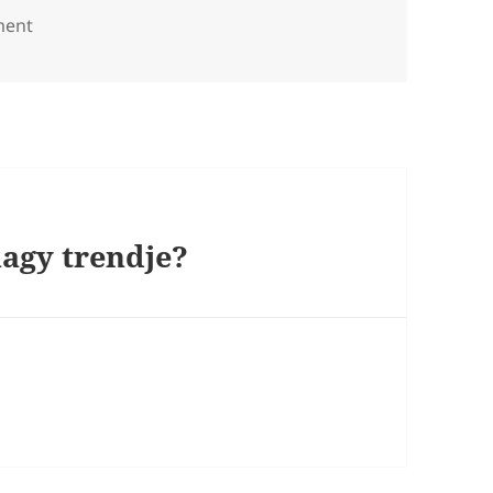
ent
nagy trendje?