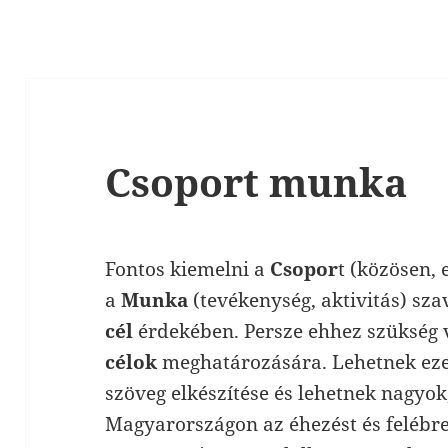
Csoport munka
Fontos kiemelni a
Csopor
t (közösen, 
a
Munka
(tevékenység, aktivitás) sza
cél
érdekében. Persze ehhez szükség
célok
meghatározására. Lehetnek ezek
szöveg elkészítése és lehetnek nagyo
Magyarországon az éhezést és felébr