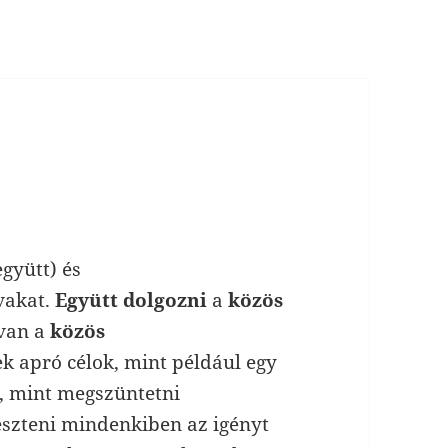
együtt) és
vakat.
Együtt dolgozni
a
közös
 van a
közös
 apró célok, mint például egy
k, mint megszüntetni
eszteni mindenkiben az igényt