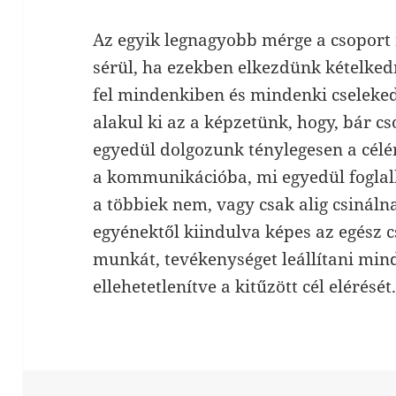
Az egyik legnagyobb mérge a csoport
sérül, ha ezekben elkezdünk kételke
fel mindenkiben és mindenki cseleke
alakul ki az a képzetünk, hogy, bár c
egyedül dolgozunk ténylegesen a célé
a kommunikációba, mi egyedül foglal
a többiek nem, vagy csak alig csináln
egyénektől kiindulva képes az egész
munkát, tevékenységet leállítani mind
ellehetetlenítve a kitűzött cél elérését