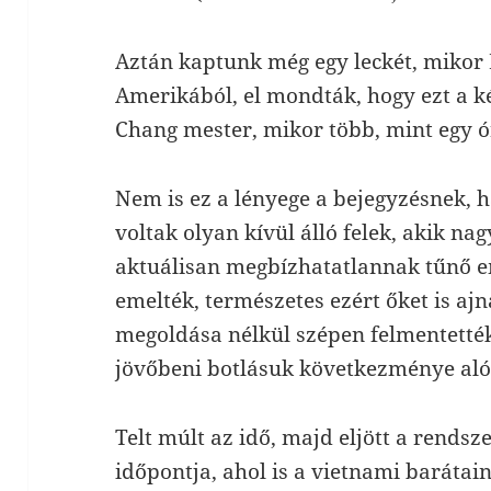
Aztán kaptunk még egy leckét, mikor 
Amerikából, el mondták, hogy ezt a k
Chang mester, mikor több, mint egy ó
Nem is ez a lényege a bejegyzésnek,
voltak olyan kívül álló felek, akik n
aktuálisan megbízhatatlannak tűnő e
emelték, természetes ezért őket is aj
megoldása nélkül szépen felmentetté
jövőbeni botlásuk következménye aló
Telt múlt az idő, majd eljött a rendsz
időpontja, ahol is a vietnami barátain