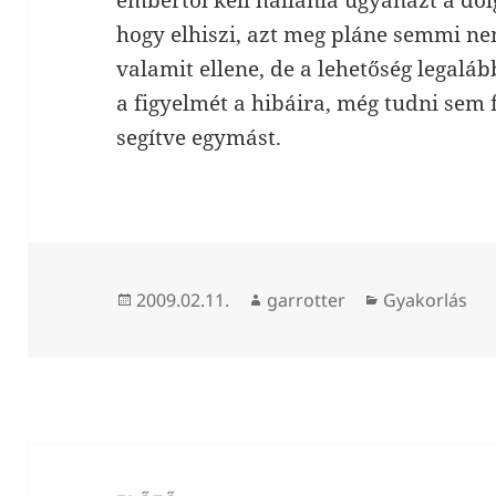
embertől kell hallania ugyanazt a dol
hogy elhiszi, azt meg pláne semmi nem
valamit ellene, de a lehetőség legaláb
a figyelmét a hibáira, még tudni sem 
segítve egymást.
Közzétéve
Szerző
Kategória
2009.02.11.
garrotter
Gyakorlás
Bejegyzés
navigáció