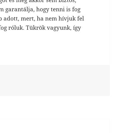
got és még akkor sem biztos,
 garantálja, hogy tenni is fog
b adott, mert, ha nem hívjuk fel
fog róluk. Tükrök vagyunk, így