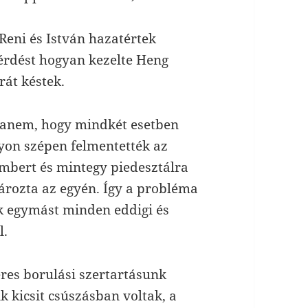
Reni és István hazatértek
érdést hogyan kezelte Heng
rát késtek.
 hanem, hogy mindkét esetben
agyon szépen felmentették az
mbert és mintegy piedesztálra
nározta az egyén. Így a probléma
k egymást minden eddigi és
l.
eres borulási szertartásunk
k kicsit csúszásban voltak, a