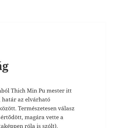
ág
mból Thich Min Pu mester itt
a határ az elvárható
között. Természetesen válasz
sértődött, magára vette a
aképpen róla is szólt).