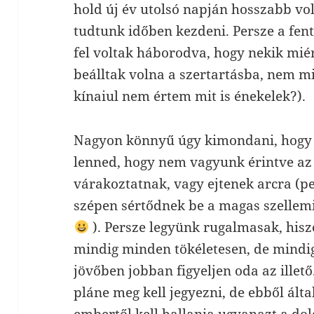
hold új év utolsó napján hosszabb vol
tudtunk időben kezdeni. Persze a fen
fel voltak háborodva, hogy nekik miért
beálltak volna a szertartásba, nem m
kínaiul nem értem mit is énekelek?).
Nagyon könnyű úgy kimondani, hogy
lenned, hogy nem vagyunk érintve a
várakoztatnak, vagy ejtenek arcra (p
szépen sértődnek be a magas szellem
). Persze legyünk rugalmasak, hisz
mindig minden tökéletesen, de mindig
jövőben jobban figyeljen oda az illet
pláne meg kell jegyezni, de ebből ált