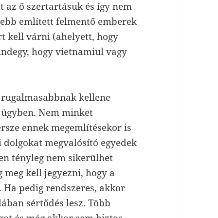
t az ő szertartásuk és így nem
tebb említett felmentő emberek
 kell várni (ahelyett, hogy
indegy, hogy vietnamiul vagy
 rugalmasabbnak kellene
z ügyben. Nem minket
ersze ennek megemlítésekor is
i dolgokat megvalósító egyedek
en tényleg nem sikerülhet
 meg kell jegyezni, hogy a
ő. Ha pedig rendszeres, akkor
alában sértődés lesz. Több