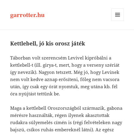
garrotter.hu
MENÜ
ÉS
WIDGETEK
Kettlebell, jó kis orosz játék
Táborban volt szerencsém Levivel kipróbálni a
kettlebell-t (ill. girya-t, mert, hogy a verseny szériát
így nevezik). Nagyon tetszett. Még jó, hogy Levinek
nem volt kedve aznap erősíteni, főleg nem vacsora
után, így csak egy órát nyomtuk, meg utána kb. fél
óra nyújtást tettünk be.
Maga a kettlebell Oroszországból származik, gabona
mérésre használták, régen ilyenek akasztottak
rudakra súlyemelés címén is (régi felvételeken nagy
bajszú, csíkos ruhás embereknél látni). Az egész