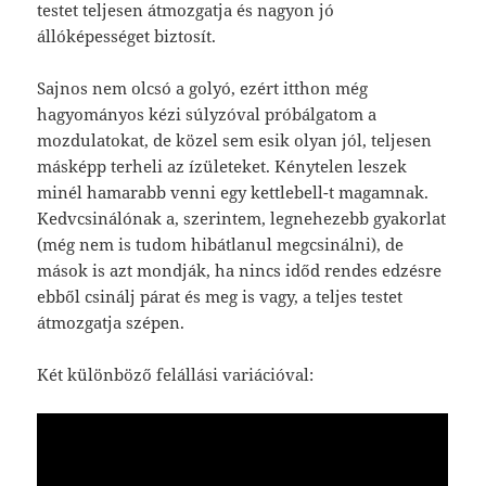
testet teljesen átmozgatja és nagyon jó
állóképességet biztosít.
Sajnos nem olcsó a golyó, ezért itthon még
hagyományos kézi súlyzóval próbálgatom a
mozdulatokat, de közel sem esik olyan jól, teljesen
másképp terheli az ízületeket. Kénytelen leszek
minél hamarabb venni egy kettlebell-t magamnak.
Kedvcsinálónak a, szerintem, legnehezebb gyakorlat
(még nem is tudom hibátlanul megcsinálni), de
mások is azt mondják, ha nincs időd rendes edzésre
ebből csinálj párat és meg is vagy, a teljes testet
átmozgatja szépen.
Két különböző felállási variációval: