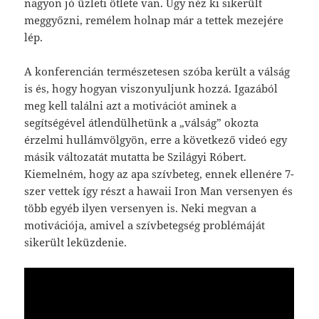
nagyon jó üzleti ötlete van. Úgy néz ki sikerült
meggyőzni, remélem holnap már a tettek mezejére
lép.
A konferencián természetesen szóba került a válság
is és, hogy hogyan viszonyuljunk hozzá. Igazából
meg kell találni azt a motivációt aminek a
segítségével átlendülhetünk a „válság” okozta
érzelmi hullámvölgyön, erre a következő videó egy
másik változatát mutatta be Szilágyi Róbert.
Kiemelném, hogy az apa szívbeteg, ennek ellenére 7-
szer vettek így részt a hawaii Iron Man versenyen és
több egyéb ilyen versenyen is. Neki megvan a
motivációja, amivel a szívbetegség problémáját
sikerült leküzdenie.