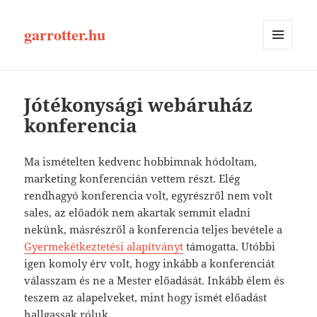
garrotter.hu
MENÜ
ÉS
WIDGETEK
Jótékonysági webáruház
konferencia
Ma ismételten kedvenc hobbimnak hódoltam,
marketing konferencián vettem részt. Elég
rendhagyó konferencia volt, egyrészről nem volt
sales, az előadók nem akartak semmit eladni
nekünk, másrészről a konferencia teljes bevétele a
Gyermekétkeztetési alapítványt
támogatta. Utóbbi
igen komoly érv volt, hogy inkább a konferenciát
válasszam és ne a Mester előadását. Inkább élem és
teszem az alapelveket, mint hogy ismét előadást
hallgassak róluk.