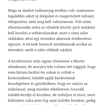
Maga az átadott tudásanyag értékes volt, számomra
legalábbis adott új dolgokat és megerősített néhány
elképzelést, amit meg kell valósítanom. Volt némi
ellentmondás néha az előadók között, picit másként
kell kezelni a webáruházakat, mint a sima sales
oldalakat, ahol egy terméket akarunk értékesíteni
egyszer. A termék leírások tartalmazzák azokat az
elemeket, amik a sales oldalak sajátjai.
A konferencia után ugyan elmentem a Mester
előadására, de annyira tele voltam tett vággyal, hogy
nem bírtam beülni (és sokan is voltak a
kisteremben), inkább egyik barátommal
beszélgettem és győzködtem, hogy ne várjon az
indulással, amíg minden tökéletesen összeáll,
inkább kezdje el kicsiben, de induljon el most, mert
különben soha nem fog saját üzletbe kezdeni, pedig