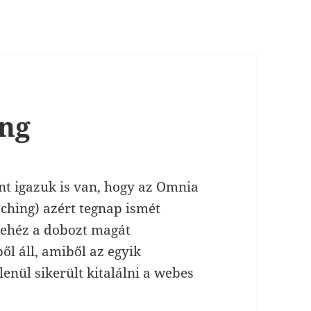
ing
nt igazuk is van, hogy az Omnia
ching) azért tegnap ismét
nehéz a dobozt magát
ből áll, amiből az egyik
enül sikerült kitalálni a webes