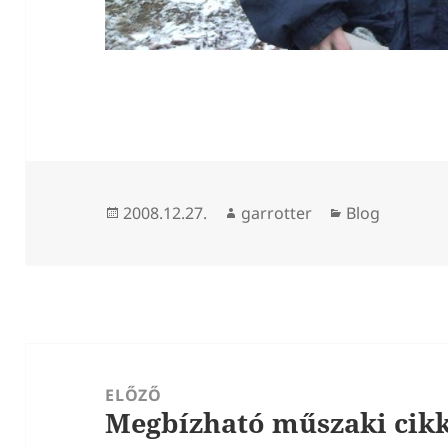
Közzétéve
Szerző
Kategória
2008.12.27.
garrotter
Blog
Bejegyzés
navigáció
ELŐZŐ
Megbízható műszaki cikk
Korábbi