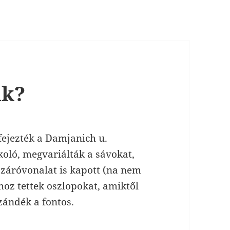
ak?
efejezték a Damjanich u.
rkoló, megvariálták a sávokat,
 záróvonalat is kapott (na nem
hoz tettek oszlopokat, amiktől
szándék a fontos.