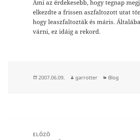
Ami az érdekesebb, hogy tegnap megje
elkezdte a frissen aszfaltozott utat t
hogy leaszfaltozták és máris. Általáb
várni, ez idáig a rekord.
Közzétéve
Szerző
Kategória
2007.06.09.
garrotter
Blog
Bejegyzés
navigáció
ELŐZŐ