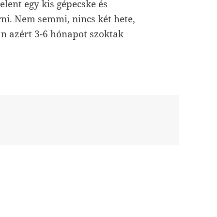
lent egy kis gépecske és
örni. Nem semmi, nincs két hete,
an azért 3-6 hónapot szoktak