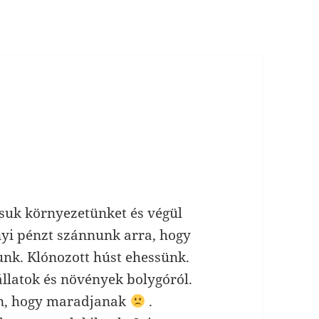
suk környezetünket és végül
nyi pénzt szánnunk arra, hogy
unk. Klónozott húst ehessünk.
llatok és növények bolygóról.
an, hogy maradjanak
.