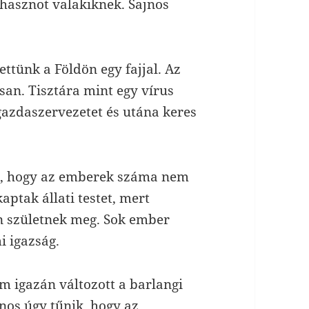
hasznot valakiknek. Sajnos
ttünk a Földön egy fajjal. Az
an. Tisztára mint egy vírus
 gazdaszervezetet és utána keres
k, hogy az emberek száma nem
ptak állati testet, mert
en születnek meg. Sok ember
i igazság.
 igazán változott a barlangi
jnos úgy tűnik, hogy az