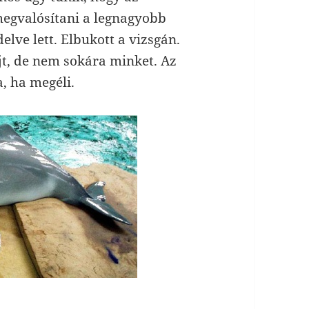
egvalósítani a legnagyobb
elve lett. Elbukott a vizsgán.
jt, de nem sokára minket. Az
, ha megéli.