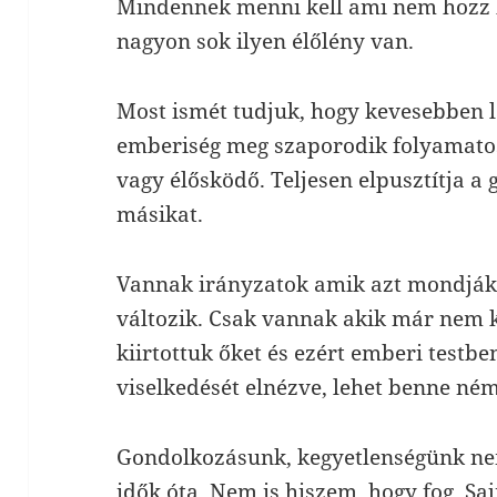
Mindennek menni kell ami nem hozz 
nagyon sok ilyen élőlény van.
Most ismét tudjuk, hogy kevesebben le
emberiség meg szaporodik folyamatos
vagy élősködő. Teljesen elpusztítja a
másikat.
Vannak irányzatok amik azt mondjá
változik. Csak vannak akik már nem ka
kiirtottuk őket és ezért emberi testb
viselkedését elnézve, lehet benne ném
Gondolkozásunk, kegyetlenségünk nem
idők óta. Nem is hiszem, hogy fog. Sa