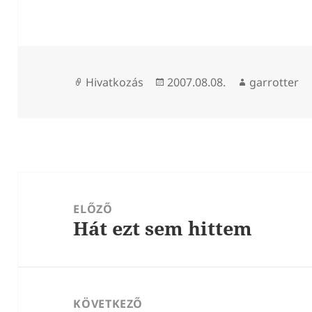
Forma
Közzétéve
Szerző
Hivatkozás
2007.08.08.
garrotter
Bejegyzés
navigáció
ELŐZŐ
Hát ezt sem hittem
Korábbi
bejegyzések:
KÖVETKEZŐ