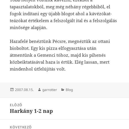
tapasztalatokból, meg még néhány régebbiből, el
fogok indítani egy újabb blogot ahol a kávézókat-
teázókat értékelem a felszolgált ital és a felszolgálás
minősége alapján.
Hazafelé benéztünk Pécsre, megnéztük az ottani
bioboltot. Egy kis pizza elfogyasztása után
átmentünk a Gemenci tóhoz, majd kis pihenés
közbeiktatásával haza is értük. Elég lassan, mert
mindenhol útfelújítás volt.
Közzétéve
Szerző
Kategória
2007.08.15.
garrotter
Blog
Bejegyzés
ELŐZŐ
navigáció
Harkány 1-2 nap
Korábbi
bejegyzések:
KÖVETKEZŐ