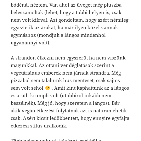
bódénál néztem. Van ahol az üveget még pluszba
beleszámolták (lehet, hogy a többi helyen is, csak
nem volt kiírva). Azt gondoltam, hogy azért némileg
egyeztetik az árakat, ha már ilyen közel vannak
egymáshoz (mondjuk a lángos mindenhol
ugyanannyi volt).
A strandon étkezni nem egyszerű, ha nem viszünk
magunkkal. Az ottani vendéglátósok szerint a
vegetáriánus emberek nem járnak strandra. Még
pizzából sem találtunk hús menteset, csak sajtos
sem volt sehol
. Amit kint kaphattunk az a lángos
és a sült krumpli volt (utóbbiról inkább nem
beszélnék). Még jó, hogy szeretem a lángost. Bár
akik vegán étkezést folytatnak azt is natúran ehetik
csak. Azért kicsit ledöbbentett, hogy ennyire egyfajta
étkezési stílus uralkodik.
Több helyen voltunk kávézni, ezekből a