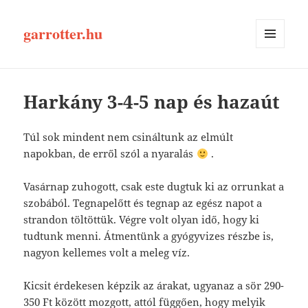
garrotter.hu
MENÜ
ÉS
WIDGETEK
Harkány 3-4-5 nap és hazaút
Túl sok mindent nem csináltunk az elmúlt
napokban, de erről szól a nyaralás
.
Vasárnap zuhogott, csak este dugtuk ki az orrunkat a
szobából. Tegnapelőtt és tegnap az egész napot a
strandon töltöttük. Végre volt olyan idő, hogy ki
tudtunk menni. Átmentünk a gyógyvizes részbe is,
nagyon kellemes volt a meleg víz.
Kicsit érdekesen képzik az árakat, ugyanaz a sör 290-
350 Ft között mozgott, attól függően, hogy melyik