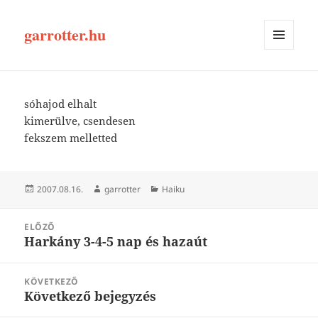
garrotter.hu
MENÜ
ÉS
WIDGETEK
sóhajod elhalt
kimerülve, csendesen
fekszem melletted
Közzétéve
Szerző
Kategória
2007.08.16.
garrotter
Haiku
Bejegyzés
ELŐZŐ
navigáció
Harkány 3-4-5 nap és hazaút
Korábbi
bejegyzések:
KÖVETKEZŐ
Következő bejegyzés
Következő
bejegyzések: