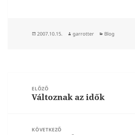
Közzétéve
Szerző
Kategória
2007.10.15.
garrotter
Blog
Bejegyzés
navigáció
ELŐZŐ
Változnak az idők
Korábbi
bejegyzések:
KÖVETKEZŐ