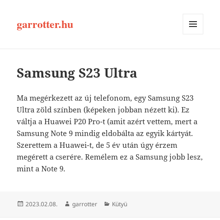
garrotter.hu
MENÜ
ÉS
WIDGETEK
Samsung S23 Ultra
Ma megérkezett az új telefonom, egy Samsung S23
Ultra zöld színben (képeken jobban nézett ki). Ez
váltja a Huawei P20 Pro-t (amit azért vettem, mert a
Samsung Note 9 mindig eldobálta az egyik kártyát.
Szerettem a Huawei-t, de 5 év után úgy érzem
megérett a cserére. Remélem ez a Samsung jobb lesz,
mint a Note 9.
Közzétéve
Szerző
Kategória
2023.02.08.
garrotter
Kütyü