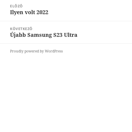
Bejegyzés
ELŐZŐ
navigáció
Ilyen volt 2022
Korábbi
bejegyzések:
KÖVETKEZŐ
Újabb Samsung S23 Ultra
Következő
bejegyzések:
Proudly powered by WordPress