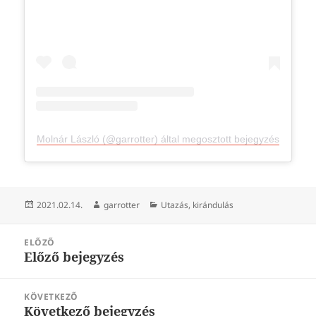
Molnár László (@garrotter) által megosztott bejegyzés
Közzétéve
Szerző
Kategória
2021.02.14.
garrotter
Utazás, kirándulás
Bejegyzés
ELŐZŐ
navigáció
Előző bejegyzés
Korábbi
bejegyzések:
KÖVETKEZŐ
Következő bejegyzés
Következő