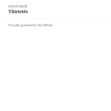
KÖVETKEZŐ
Tűntetés
Következő
bejegyzések:
Proudly powered by WordPress