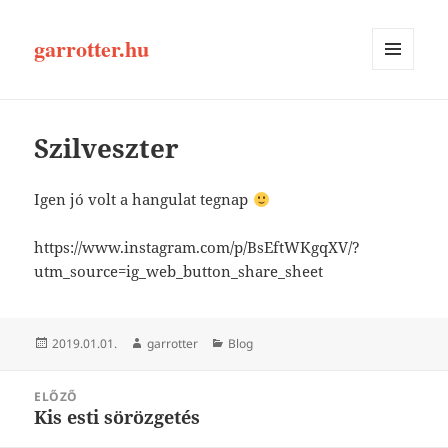
garrotter.hu
MENÜ
ÉS
WIDGETEK
Szilveszter
Igen jó volt a hangulat tegnap
https://www.instagram.com/p/BsEftWKgqXV/?
utm_source=ig_web_button_share_sheet
Közzétéve
Szerző
Kategória
2019.01.01.
garrotter
Blog
Bejegyzés
ELŐZŐ
navigáció
Kis esti sörözgetés
Korábbi
bejegyzések: