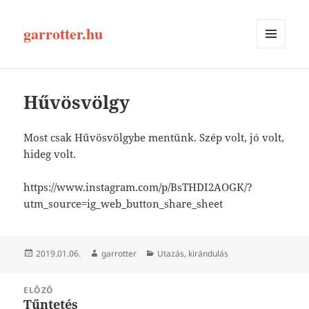
garrotter.hu
MENÜ
ÉS
WIDGETEK
Hűvösvölgy
Most csak Hűvösvölgybe mentünk. Szép volt, jó volt,
hideg volt.
https://www.instagram.com/p/BsTHDI2AOGK/?
utm_source=ig_web_button_share_sheet
Közzétéve
Szerző
Kategória
2019.01.06.
garrotter
Utazás, kirándulás
Bejegyzés
ELŐZŐ
navigáció
Tűntetés
Korábbi