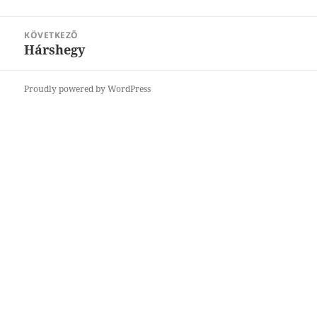
bejegyzések:
KÖVETKEZŐ
Hárshegy
Következő
bejegyzések:
Proudly powered by WordPress