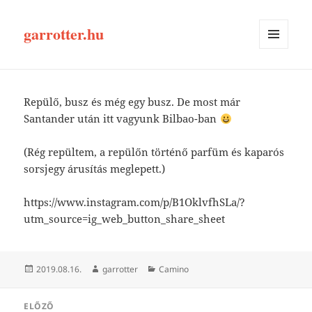
garrotter.hu
MENÜ
ÉS
WIDGETEK
Repülő, busz és még egy busz. De most már
Santander után itt vagyunk Bilbao-ban
(Rég repültem, a repülőn történő parfüm és kaparós
sorsjegy árusítás meglepett.)
https://www.instagram.com/p/B1OklvfhSLa/?
utm_source=ig_web_button_share_sheet
Közzétéve
Szerző
Kategória
2019.08.16.
garrotter
Camino
Bejegyzés
ELŐZŐ