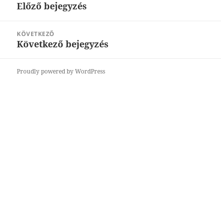
navigáció
Előző bejegyzés
Korábbi
bejegyzések:
KÖVETKEZŐ
Következő bejegyzés
Következő
bejegyzések:
Proudly powered by WordPress