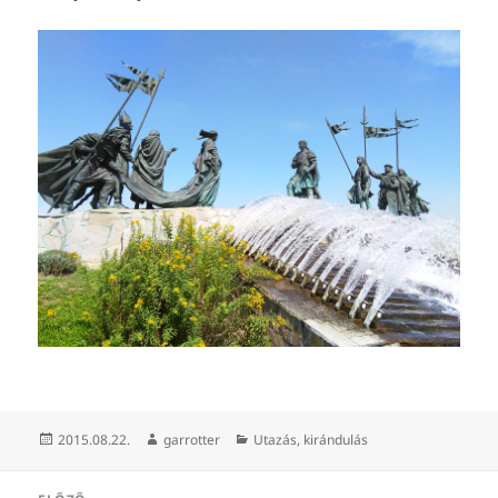
Közzétéve
Szerző
Kategória
2015.08.22.
garrotter
Utazás, kirándulás
Bejegyzés