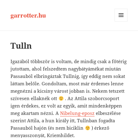
garrotter.hu
MENÜ
ÉS
WIDGETEK
Tulln
Igazából többször is voltam, de mindig csak a főtérig
jutottam, ahol felszedtem nagybátyámékat miután
Passauból elbringáztak Tullnig, így eddig nem sokat
láttam belőle. Gondoltam, most már érdemes lenne
megnézni a kicsiny várost jobban is. Nekem tetszett
szívesen ellaknék ott
. Az Attila szoborcsoport
igen érdekes, ez volt az egyik, amit mindenképpen
meg akartam nézni. A
Nibelung-eposz
elbeszélése
szerint Attila, a hun király itt, Tullnban fogadta
Passauból hajón (és nem biciklin
) érkező
menyasszonyát, Kriemhildet.