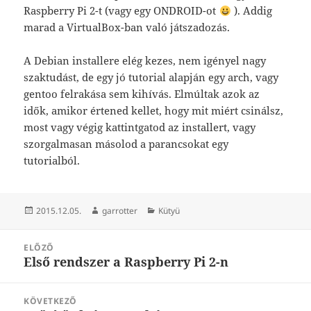
Raspberry Pi 2-t (vagy egy ONDROID-ot
). Addig
marad a VirtualBox-ban való játszadozás.
A Debian installere elég kezes, nem igényel nagy
szaktudást, de egy jó tutorial alapján egy arch, vagy
gentoo felrakása sem kihívás. Elmúltak azok az
idők, amikor értened kellet, hogy mit miért csinálsz,
most vagy végig kattintgatod az installert, vagy
szorgalmasan másolod a parancsokat egy
tutorialból.
Közzétéve
Szerző
Kategória
2015.12.05.
garrotter
Kütyü
Bejegyzés
ELŐZŐ
navigáció
Első rendszer a Raspberry Pi 2-n
Korábbi
bejegyzések:
KÖVETKEZŐ