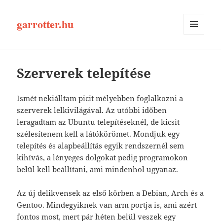
garrotter.hu
MENÜ
ÉS
WIDGETEK
Szerverek telepítése
Ismét nekiálltam picit mélyebben foglalkozni a
szerverek lelkivilágával. Az utóbbi időben
leragadtam az Ubuntu telepítéseknél, de kicsit
szélesítenem kell a látókörömet. Mondjuk egy
telepítés és alapbeállítás egyik rendszernél sem
kihívás, a lényeges dolgokat pedig programokon
belül kell beállítani, ami mindenhol ugyanaz.
Az új delikvensek az első körben a Debian, Arch és a
Gentoo. Mindegyiknek van arm portja is, ami azért
fontos most, mert pár héten belül veszek egy