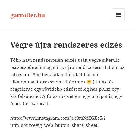
garrotter.hu
MENÜ
ÉS
WIDGETEK
Végre újra rendszeres edzés
Több havi rendszertelen edzés után végre sikerült
összeszednem magam és újra rendszeressé tettem az
edzéseim. Sőt, beiktattam heti két-három
alkalommal (törekszem a háromra
) futást és
reggelente egy rövidebb edzést főleg has plusz egy
kis felsőtestet. A futáshoz vettem egy új cipőt is, egy
Asics Gel-Zaraca-t.
https://www.instagram.com/p/c8mNfZGXe5/?
utm_source=ig_web_button_share_sheet