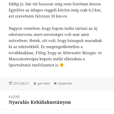
Eddig jó, bár túl hosszan még nem futottam benne.
Egyelőre az átlagos reggeli köröm még csak 6,3 km,
ezt szeretném felvinni 10 km-re.
Nagyon remélem, hogy fogom tudni tartani az új
edzéstervem, mert nevetséges volt már amit
műveltem. Hetek, sőt volt, hogy hónapok maradtak
ki az edzésekből. Ez megengedhetetlen a
továbbiakban. Főleg, hogy az Alternatív Mozgás- és
Masszázsterápia képzés mellé elkezdem a
Sportoktatói tanfolyamot is
.
Közzétéve
Szerző
Kategória
2013.08.21.
garrotter
Gyakorlás
Bejegyzés
ELŐZŐ
navigáció
Nyaralás Kehidakustányon
Korábbi
bejegyzések: