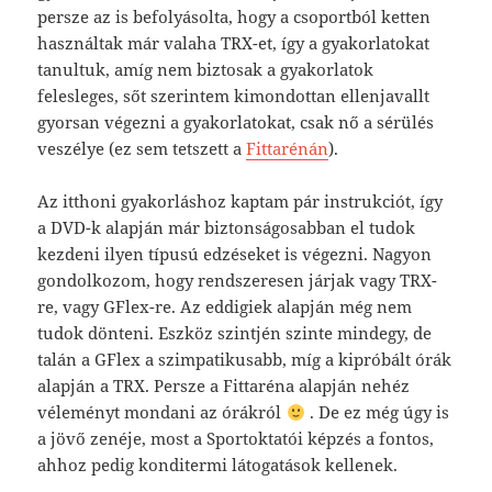
persze az is befolyásolta, hogy a csoportból ketten
használtak már valaha TRX-et, így a gyakorlatokat
tanultuk, amíg nem biztosak a gyakorlatok
felesleges, sőt szerintem kimondottan ellenjavallt
gyorsan végezni a gyakorlatokat, csak nő a sérülés
veszélye (ez sem tetszett a
Fittarénán
).
Az itthoni gyakorláshoz kaptam pár instrukciót, így
a DVD-k alapján már biztonságosabban el tudok
kezdeni ilyen típusú edzéseket is végezni. Nagyon
gondolkozom, hogy rendszeresen járjak vagy TRX-
re, vagy GFlex-re. Az eddigiek alapján még nem
tudok dönteni. Eszköz szintjén szinte mindegy, de
talán a GFlex a szimpatikusabb, míg a kipróbált órák
alapján a TRX. Persze a Fittaréna alapján nehéz
véleményt mondani az órákról
. De ez még úgy is
a jövő zenéje, most a Sportoktatói képzés a fontos,
ahhoz pedig konditermi látogatások kellenek.