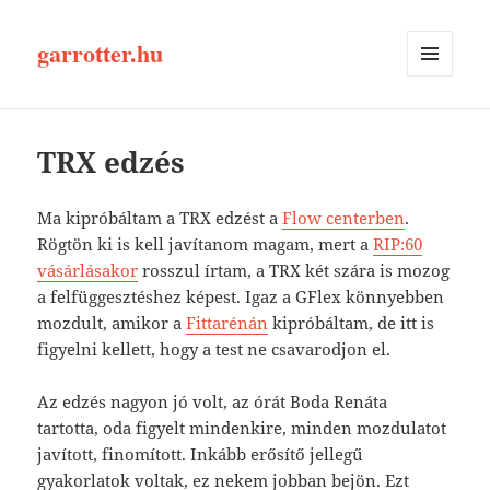
garrotter.hu
MENÜ
ÉS
WIDGETEK
TRX edzés
Ma kipróbáltam a TRX edzést a
Flow centerben
.
Rögtön ki is kell javítanom magam, mert a
RIP:60
vásárlásakor
rosszul írtam, a TRX két szára is mozog
a felfüggesztéshez képest. Igaz a GFlex könnyebben
mozdult, amikor a
Fittarénán
kipróbáltam, de itt is
figyelni kellett, hogy a test ne csavarodjon el.
Az edzés nagyon jó volt, az órát Boda Renáta
tartotta, oda figyelt mindenkire, minden mozdulatot
javított, finomított. Inkább erősítő jellegű
gyakorlatok voltak, ez nekem jobban bejön. Ezt