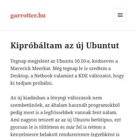
garrotter.hu
MENÜ
ÉS
WIDGETEK
Kipróbáltam az új Ubuntut
Tegnap megjelent az Ubuntu 10.10-e, kódnevén a
Maverick Meerkat. Még tegnap le is szedtem a
Desktop, a Netbook valamint a KDE változatot, hogy
ki tudjam próbálni.
Az új kiadásban a lényegi változások nem
szembetűnőek, az általam használt programokból
pedig most is a legfrissebbek vannak fent nálam.
Ami nagyon tetszett az az új Ubuntu betűtípus, ezt
gyorsan le is töltöttem és már fel is tettem a
kényelmesre belakott rendszeremre (egyébként is