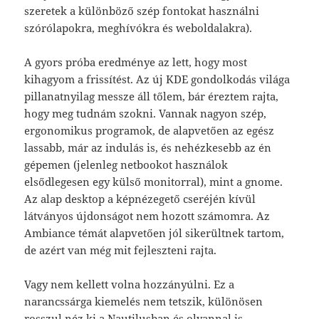
szeretek a különböző szép fontokat használni
szórólapokra, meghívókra és weboldalakra).
A gyors próba eredménye az lett, hogy most
kihagyom a frissítést. Az új KDE gondolkodás világa
pillanatnyilag messze áll tőlem, bár éreztem rajta,
hogy meg tudnám szokni. Vannak nagyon szép,
ergonomikus programok, de alapvetően az egész
lassabb, már az indulás is, és nehézkesebb az én
gépemen (jelenleg netbookot használok
elsődlegesen egy külső monitorral), mint a gnome.
Az alap desktop a képnézegető cseréjén kívül
látványos újdonságot nem hozott számomra. Az
Ambiance témát alapvetően jól sikerültnek tartom,
de azért van még mit fejleszteni rajta.
Vagy nem kellett volna hozzányúlni. Ez a
narancssárga kiemelés nem tetszik, különösen
rosszul néz ki a Nautilusban és olyannal is