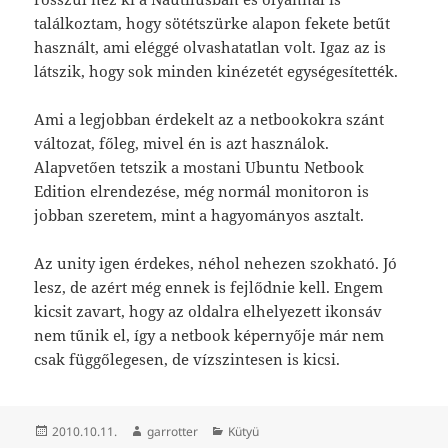
találkoztam, hogy sötétszürke alapon fekete betűt
használt, ami eléggé olvashatatlan volt. Igaz az is
látszik, hogy sok minden kinézetét egységesítették.
Ami a legjobban érdekelt az a netbookokra szánt
változat, főleg, mivel én is azt használok.
Alapvetően tetszik a mostani Ubuntu Netbook
Edition elrendezése, még normál monitoron is
jobban szeretem, mint a hagyományos asztalt.
Az unity igen érdekes, néhol nehezen szokható. Jó
lesz, de azért még ennek is fejlődnie kell. Engem
kicsit zavart, hogy az oldalra elhelyezett ikonsáv
nem tűnik el, így a netbook képernyője már nem
csak függőlegesen, de vízszintesen is kicsi.
Közzétéve
Szerző
Kategória
2010.10.11.
garrotter
Kütyü