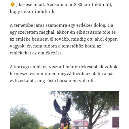
) késése miatt. Apósom már 8:30-kor tűkön ült,
hogy mikor indulunk.
A temetőbe járás számomra egy érdekes dolog. Ha
egy szerettem meghal, akkor én elbúcsúzom tőle és
az emléke bennem él tovább, mindig ott, ahol éppen
vagyok, én nem tudom a temetőhöz kötni az
emlékeket az emlékezést.
A karcagi emlékek viszont már érdekesebbek voltak,
természetesen minden megváltozott az alatta a pár
évtized alatt, míg Pista bácsi nem volt ott.