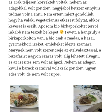
az árak teljesen korrektek voltak, nekem az
adagokkal volt gondom, nagyjából kétszer ennyit is
tudtam volna enni. Nem értem miért gondolják,
hogy ha valaki vegetáriánus étkezést folytat, akkor
keveset is eszik. Apósom bio birkapörköltet (erről
inkább nem teszek be képet
) evett, a hangsúly a
birkapörköltön van, a bio csak a ráadás, a hazai,
gyermekkori ízeket, emlékeket idézte számára.
Marynek nem volt szerencséje az ételválasztással, a
búzafasírt nagyon száraz volt, alig lehetett elvágni,
és az ízesítés sem volt az igazi. Nekem az adagon
kívül a barack csatnival volt csak gondom, ugyan
édes volt, de nem volt csípős.