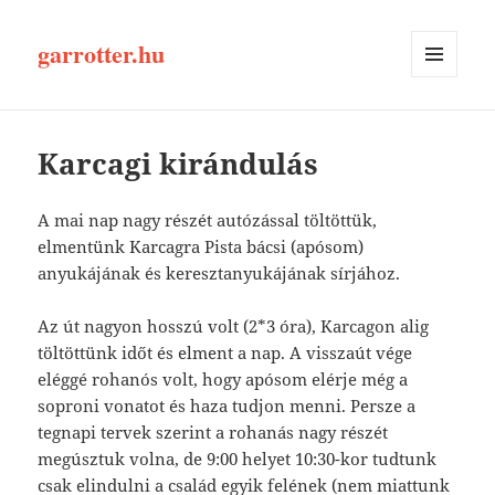
garrotter.hu
MENÜ
ÉS
WIDGETEK
Karcagi kirándulás
A mai nap nagy részét autózással töltöttük,
elmentünk Karcagra Pista bácsi (apósom)
anyukájának és keresztanyukájának sírjához.
Az út nagyon hosszú volt (2*3 óra), Karcagon alig
töltöttünk időt és elment a nap. A visszaút vége
eléggé rohanós volt, hogy apósom elérje még a
soproni vonatot és haza tudjon menni. Persze a
tegnapi tervek szerint a rohanás nagy részét
megúsztuk volna, de 9:00 helyet 10:30-kor tudtunk
csak elindulni a család egyik felének (nem miattunk