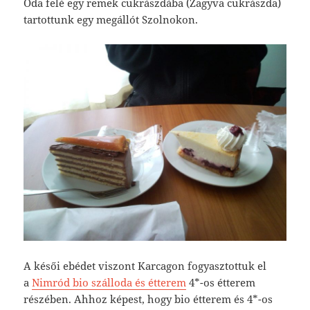
Oda felé egy remek cukrászdába (Zagyva cukrászda)
tartottunk egy megállót Szolnokon.
A késői ebédet viszont Karcagon fogyasztottuk el
a
Nimród bio szálloda és étterem
4*-os étterem
részében. Ahhoz képest, hogy bio étterem és 4*-os