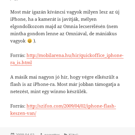
Most már igazán kíváncsi vagyok milyen lesz az új
iPhone, ha a kamerát is javítják, mélyen
elgondolkozom majd az Omnia lecserélésén (nem
mintha gondom lenne az Omniával, de mániákus
vagyok
).
Forrás:
http://mobilarena.hu/hir/quickoffice_iphone-
ra_is.html
A másik mai nagyon jó hír, hogy végre elkészült a
flash is az iPhone-ra. Most már jobban támogatja a
netezést, mint egy winmo készülék.
Forrás:
http://szifon.com/2009/04/02/iphone-flash-
keszen-van/
Közzétéve
Szerző
Kategória
2009.04.02.
garrotter
Kütyü