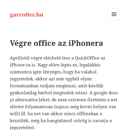
garrotter.hu
MENÜ
ÉS
WIDGETEK
Végre office az iPhonera
Áprilistól végre elérhető lesz a QuickOffice az
iPhone-ra is. Nagy előre lépés ez, legalábbis
számomra igen lényeges, hogy ha valahol
jegyzetelek, akkor azt már egyből olyan
formátumban tudjam megtenni, amit később
gyakorlatilag bárhol megtudok nézni. A google docs
jó alternatíva lehet, de nem szívesen fizetném a net
elérést folyamatosan (sajnos még kevés helyen van
wifi) ill. ha net van akkor nincs offlineban a
készülék, még ha hangtalanul csörög is zavarja a
jegyzetelést.