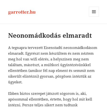
garrotter.hu
MENÜ
ÉS
WIDGETEK
Neonomádkodás elmaradt
A tegnapra tervezett Eisenstadti neonomádkodásom
elmaradt. Egyrészt nem készültem és nem néztem
meg hol van wifi elérés, a helyszínen meg nem
találtam, másrészt, a múltkori ügyintézésünkkel
ellentétben (amikor fél nap elment és semmit nem
sikerült elintézni) gyorsan, pörgősen intéztük az
ügyeket.
Ebben biztos szerepet játszott sógorom is, aki,
apósommal ellentétben, értette, hogy hol mit kell
intézni. Persze teljes sikert nem tudtunk