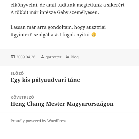
elkönyvelni, de amit tudtunk megtettünk a sikerért.
A többit már intézze Gaby személyesen.
Lassan már arra gondoltam, hogy ausztriai
ügyintéző szolgáltatást fogok nyitni
.
Közzétéve
Szerző
Kategória
2009.04.28.
garrotter
Blog
Bejegyzés
ELŐZŐ
navigáció
Egy kis pályaudvari tánc
Korábbi
bejegyzések:
KÖVETKEZŐ
Heng Chang Mester Magyarországon
Következő
bejegyzések:
Proudly powered by WordPress