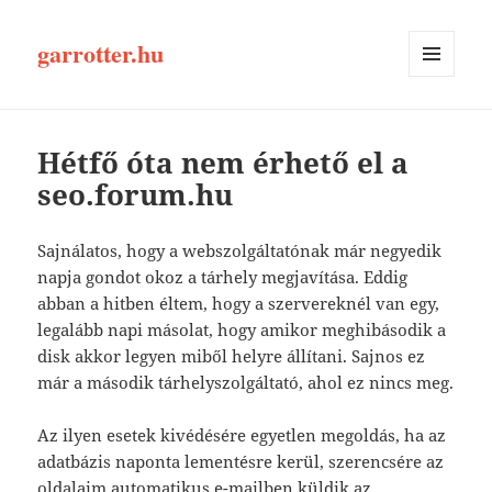
garrotter.hu
MENÜ
ÉS
WIDGETEK
Hétfő óta nem érhető el a
seo.forum.hu
Sajnálatos, hogy a webszolgáltatónak már negyedik
napja gondot okoz a tárhely megjavítása. Eddig
abban a hitben éltem, hogy a szervereknél van egy,
legalább napi másolat, hogy amikor meghibásodik a
disk akkor legyen miből helyre állítani. Sajnos ez
már a második tárhelyszolgáltató, ahol ez nincs meg.
Az ilyen esetek kivédésére egyetlen megoldás, ha az
adatbázis naponta lementésre kerül, szerencsére az
oldalaim automatikus e-mailben küldik az