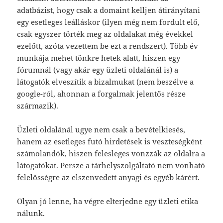
adatbázist, hogy csak a domaint kelljen átirányítani
egy esetleges leálláskor (ilyen még nem fordult elő,
csak egyszer törték meg az oldalakat még évekkel
ezelőtt, azóta vezettem be ezt a rendszert). Több év
munkája mehet tönkre hetek alatt, hiszen egy
fórumnál (vagy akár egy üzleti oldalánál is) a
látogatók elveszítik a bizalmukat (nem beszélve a
google-ról, ahonnan a forgalmak jelentős része
származik).
Üzleti oldalánál ugye nem csak a bevételkiesés,
hanem az esetleges futó hirdetések is veszteségként
számolandók, hiszen felesleges vonzzák az oldalra a
látogatókat. Persze a tárhelyszolgáltató nem vonható
felelősségre az elszenvedett anyagi és egyéb kárért.
Olyan jó lenne, ha végre elterjedne egy üzleti etika
nálunk.