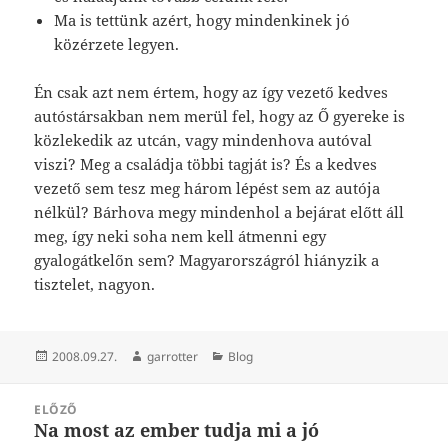
Ma is tettünk azért, hogy mindenkinek jó
közérzete legyen.
Én csak azt nem értem, hogy az így vezető kedves
autóstársakban nem merül fel, hogy az Ő gyereke is
közlekedik az utcán, vagy mindenhova autóval
viszi? Meg a családja többi tagját is? És a kedves
vezető sem tesz meg három lépést sem az autója
nélkül? Bárhova megy mindenhol a bejárat előtt áll
meg, így neki soha nem kell átmenni egy
gyalogátkelőn sem? Magyarországról hiányzik a
tisztelet, nagyon.
Közzétéve
Szerző
Kategória
2008.09.27.
garrotter
Blog
Bejegyzés
ELŐZŐ
navigáció
Na most az ember tudja mi a jó
Korábbi