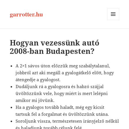
garrotter.hu
MENÜ
ÉS
WIDGETEK
Hogyan vezessünk autó
2008-ban Budapesten?
A 2×1 sávos úton előzzük meg szabálytalanul,
jobbról azt aki megáll a gyalogátkelő előtt, hogy
átengedje a gyalogost.
Dudáljunk rá a gyalogosra és habzó szájjal
üvöltözzünk vele, hogy miért is mert lelépni
amikor mi jövünk.
Ha a gyalogos tovább haladt, még egy kicsit
tartsuk fel a forgalmat és üvöltözzünk utána.
Soroljunk vissza, természetesen irányjelző nélkül
és haladjunk tovább célunk felé.