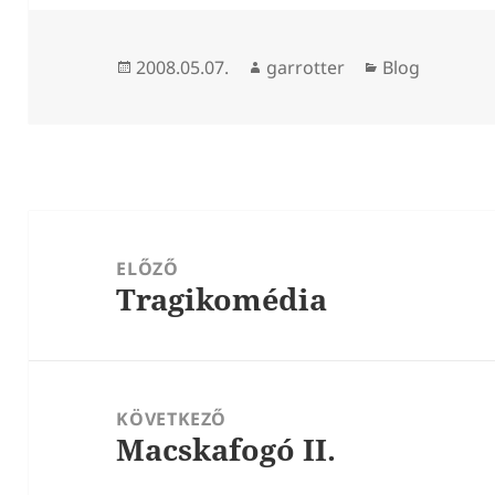
Közzétéve
Szerző
Kategória
2008.05.07.
garrotter
Blog
Bejegyzés
navigáció
ELŐZŐ
Tragikomédia
Korábbi
bejegyzések:
KÖVETKEZŐ
Macskafogó II.
Következő
bejegyzések: