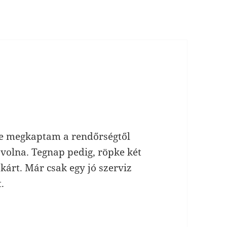
gre megkaptam a rendőrségtől
t volna. Tegnap pedig, röpke két
 a kárt. Már csak egy jó szerviz
.