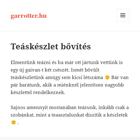
garrotter.hu
MENÜ
ÉS
WIDGETEK
Teáskészlet bővítés
Elmentünk teázni és ha már ott jártunk vettünk is
egy új gaivan-t két csészét. Ismét bővült
teáskészletünk amúgy sem kicsi létszáma
Bár van
pár barátunk, akik a miénknél jelentősen nagyobb
készlettel rendelkeznek.
Sajnos amennyit mostanában teázunk, inkább csak a
szobánkat, mint a teaasztalunkat díszítik a készletek
.