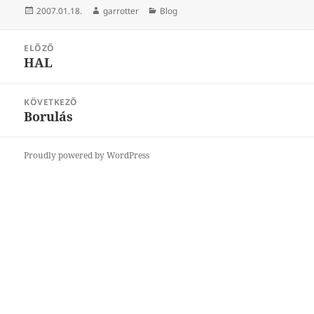
Közzétéve
Szerző
Kategória
2007.01.18.
garrotter
Blog
Bejegyzés
ELŐZŐ
navigáció
HAL
Korábbi
bejegyzések:
KÖVETKEZŐ
Borulás
Következő
bejegyzések:
Proudly powered by WordPress