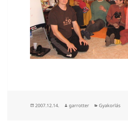
Közzétéve
Szerző
Kategória
2007.12.14.
garrotter
Gyakorlás