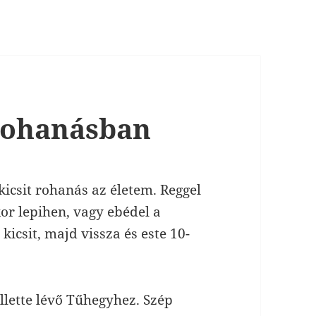
 rohanásban
icsit rohanás az életem. Reggel
r lepihen, vagy ebédel a
kicsit, majd vissza és este 10-
lette lévő Tűhegyhez. Szép