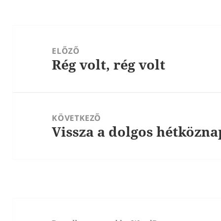
Bejegyzés
navigáció
ELŐZŐ
Rég volt, rég volt
Korábbi
bejegyzések:
KÖVETKEZŐ
Vissza a dolgos hétközn
Következő
bejegyzések: