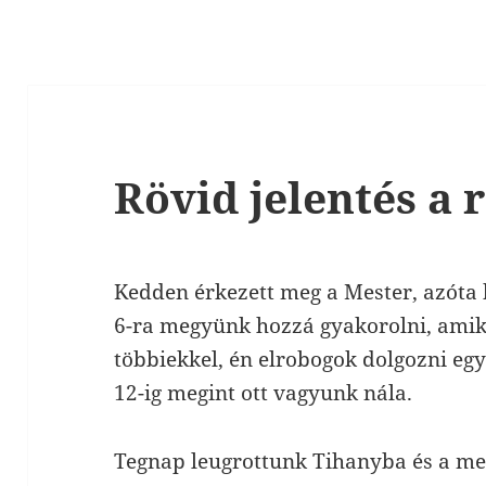
Rövid jelentés a
Kedden érkezett meg a Mester, azóta k
6-ra megyünk hozzá gyakorolni, amiko
többiekkel, én elrobogok dolgozni egy 
12-ig megint ott vagyunk nála.
Tegnap leugrottunk Tihanyba és a mel