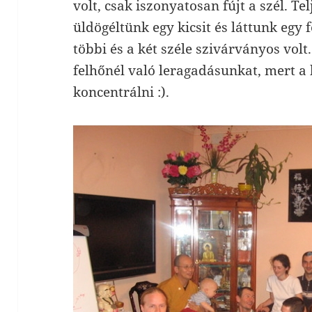
volt, csak iszonyatosan fújt a szél. T
üldögéltünk egy kicsit és láttunk egy
többi és a két széle szivárványos volt
felhőnél való leragadásunkat, mert a 
koncentrálni :).