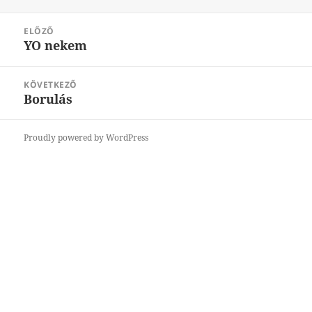
Bejegyzés
ELŐZŐ
navigáció
YO nekem
Korábbi
bejegyzések:
KÖVETKEZŐ
Borulás
Következő
bejegyzések:
Proudly powered by WordPress