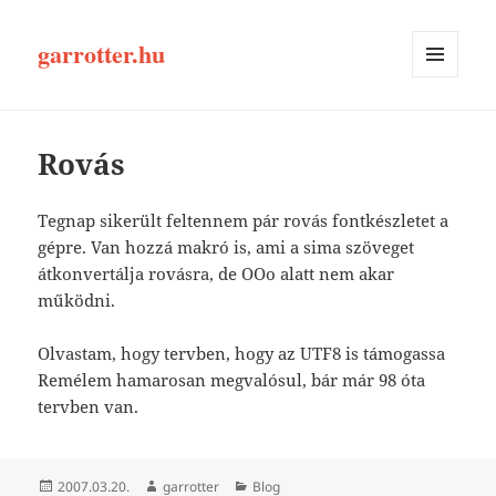
garrotter.hu
MENÜ
ÉS
WIDGETEK
Rovás
Tegnap sikerült feltennem pár rovás fontkészletet a
gépre. Van hozzá makró is, ami a sima szöveget
átkonvertálja rovásra, de OOo alatt nem akar
működni.
Olvastam, hogy tervben, hogy az UTF8 is támogassa
Remélem hamarosan megvalósul, bár már 98 óta
tervben van.
Közzétéve
Szerző
Kategória
2007.03.20.
garrotter
Blog