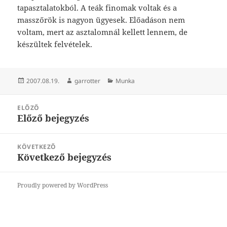
tapasztalatokból. A teák finomak voltak és a
masszőrök is nagyon ügyesek. Előadáson nem
voltam, mert az asztalomnál kellett lennem, de
készültek felvételek.
Közzétéve
Szerző
Kategória
2007.08.19.
garrotter
Munka
Bejegyzés
ELŐZŐ
navigáció
Előző bejegyzés
Korábbi
bejegyzések:
KÖVETKEZŐ
Következő bejegyzés
Következő
bejegyzések:
Proudly powered by WordPress