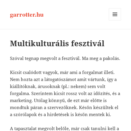
garrotter.hu
MENÜ
ÉS
WIDGETEK
Multikulturális fesztivál
Szóval tegnap megvolt a fesztivál. Ma meg a pakolás.
Kicsit csalódott vagyok, már ami a forgalmat illeti.
Nem hozta azt a látogatószámot amit vártunk, így a
kiállítóknak, árusoknak (pl.: nekem) sem volt
forgalma. Szerintem kicsit rossz volt az időzítés, és a
marketing. Utólag könnyű, de ezt már előtte is
mondtuk páran a szervezőknek. Későn készültek el
a szórólapok és a hirdetések is későn mentek ki.
A tapasztalat megvolt belőle, már csak tanulni kell a