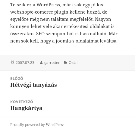
Tetszik ez a WordPress, már csak egy jó kis
webshop/e-comerce plugin kellene hozzá, de
egyelőre még nem találtam megfelelőt. Nagyon
könnyen lehet vele akár értékesítési oldalakat is
összerakni. SEO szempontból is használható. Már
nem sok kell, hogy a joomla-s oldalaimat leváltsa.
Közzétéve
Szerző
Kategória
2007.07.23.
garrotter
Oldal
Bejegyzés
ELŐZŐ
navigáció
Hétvégi tanyázás
Korábbi
bejegyzések:
KÖVETKEZŐ
Hangkártya
Következő
bejegyzések:
Proudly powered by WordPress