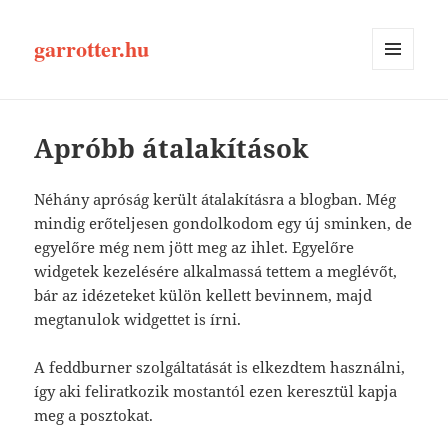
garrotter.hu
MENÜ
ÉS
WIDGETEK
Apróbb átalakítások
Néhány apróság került átalakításra a blogban. Még
mindig erőteljesen gondolkodom egy új sminken, de
egyelőre még nem jött meg az ihlet. Egyelőre
widgetek kezelésére alkalmassá tettem a meglévőt,
bár az idézeteket külön kellett bevinnem, majd
megtanulok widgettet is írni.
A feddburner szolgáltatását is elkezdtem használni,
így aki feliratkozik mostantól ezen keresztül kapja
meg a posztokat.