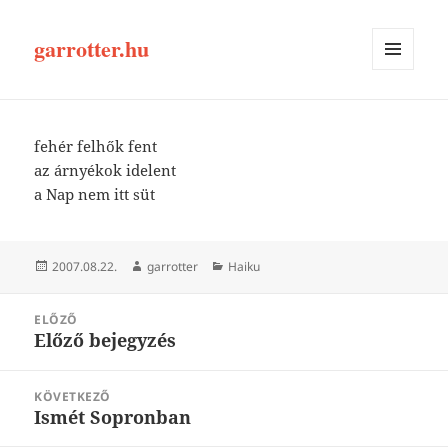
garrotter.hu
MENÜ
ÉS
WIDGETEK
fehér felhők fent
az árnyékok idelent
a Nap nem itt süt
Közzétéve
Szerző
Kategória
2007.08.22.
garrotter
Haiku
Bejegyzés
ELŐZŐ
navigáció
Előző bejegyzés
Korábbi
bejegyzések:
KÖVETKEZŐ
Ismét Sopronban
Következő
bejegyzések: