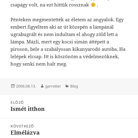
csapágy volt, na ezt hittük rossznak
.
Pénteken megmentették az életem az angyalok. Egy
embert figyeltem aki az út közepén a lámpánál
ugrabugrált és nem indultam el ahogy zöld lett a
lámpa. Mázli, mert egy kocsi simán áttépett a
piroson, bele a szabályosan kikanyarodó autóba. Ha
lelépek elcsap. Itt is köszönöm a védelmezőknek,
hogy senki nem halt meg.
Közzétéve
Szerző
Kategória
2006.08.13.
garrotter
Blog
Bejegyzés
ELŐZŐ
navigáció
Ismét itthon
Korábbi
bejegyzések:
KÖVETKEZŐ
Elmélázva
Következő