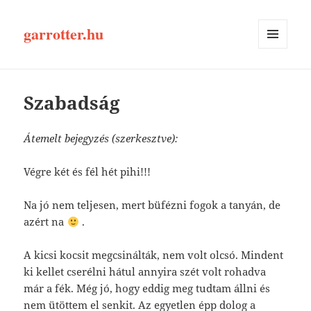
garrotter.hu
MENÜ
ÉS
WIDGETEK
Szabadság
Átemelt bejegyzés (szerkesztve):
Végre két és fél hét pihi!!!
Na jó nem teljesen, mert büfézni fogok a tanyán, de
azért na
.
A kicsi kocsit megcsinálták, nem volt olcsó. Mindent
ki kellet cserélni hátul annyira szét volt rohadva
már a fék. Még jó, hogy eddig meg tudtam állni és
nem ütöttem el senkit. Az egyetlen épp dolog a