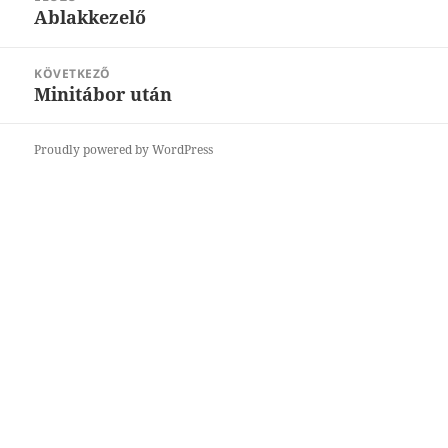
navigáció
Ablakkezelő
Korábbi
bejegyzések:
KÖVETKEZŐ
Minitábor után
Következő
bejegyzések:
Proudly powered by WordPress