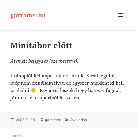
garrotter.hu
MENÜ
ÉS
WIDGETEK
Minitábor előtt
Átemelt bejegyzés (szerkesztve):
Holnaptól két napos tábort tartok. Kicsit izgulok,
még nem csináltam ilyet, de egyszer mindent ki kell
próbálni
. Kíváncsi leszek, hogy hányan fognak
jönni a két csoportból összesen.
Közzétéve
Szerző
Kategória
2006.04.28.
garrotter
Gyakorlás
Bejegyzés
ELŐZŐ