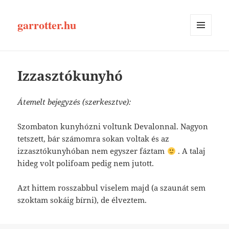
garrotter.hu
MENÜ
ÉS
WIDGETEK
Izzasztókunyhó
Átemelt bejegyzés (szerkesztve):
Szombaton kunyhózni voltunk Devalonnal. Nagyon
tetszett, bár számomra sokan voltak és az
izzasztókunyhóban nem egyszer fáztam
. A talaj
hideg volt polifoam pedig nem jutott.
Azt hittem rosszabbul viselem majd (a szaunát sem
szoktam sokáig bírni), de élveztem.