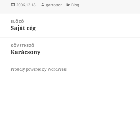
Közzétéve
Szerző
Kategória
2006.12.18.
garrotter
Blog
Bejegyzés
ELŐZŐ
navigáció
Saját cég
Korábbi
bejegyzések:
KÖVETKEZŐ
Karácsony
Következő
bejegyzések:
Proudly powered by WordPress